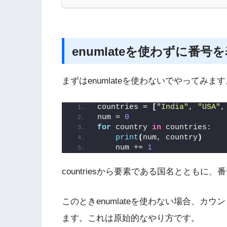
enumlateを使わずに番号
まずはenumlateを使わないでやってみます
countries = 
[
"India"
, 
"USA"
,
num = 
0
for
 country 
in
 countries:
print
(
num, country
)
    num += 
1
countriesから要素である国名とともに
このときenumlateを使わない場合、カウン
ます。これは原始的なやり方です。