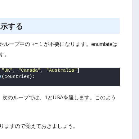
表示する
やループ中の += 1 が不要になります。enumlateは
す。
 
"UK"
, 
"Canada"
, 
"Australia"
]
e
(
countries
)
:
します。次のループでは、1とUSAを返します。このよう
がありますので覚えておきましょう。