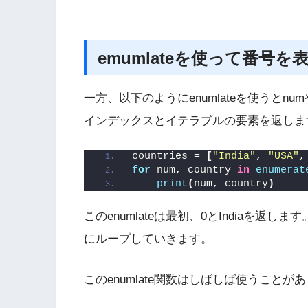
emumlateを使って番号を
一方、以下のようにenumlateを使うとnum
インデックスとイテラブルの要素を返しま
countries = 
[
"India"
, 
"USA"
,
for
 num, country 
in
enumerat
print
(
num, country
)
このenumlateは最初、0とIndiaを返
にループしていきます。
このenumlate関数はしばしば使うこと