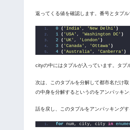
返ってくる値を確認します。番号とタプル
0
(
'India'
, 
'New Delhi'
)
1
(
'USA'
, 
'Washington DC'
)
2
(
'UK'
, 
'London'
)
3
(
'Canada'
, 
'Ottawa'
)
4
(
'Australia'
, 
'Canberra'
)
cityの中にはタプルが入っています。タ
次は、このタプルを分解して都市名だけ取
の中身を分解するというのをアンパッキン
話を戻し、このタプルをアンパッキングす
for
 num, city, city 
in
enume