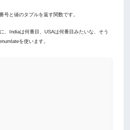
と、番号と値のタプルを返す関数です。
きに、Indiaは何番目、USAは何番目みたいな、そう
umlateを使います。