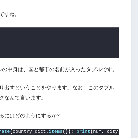
ですね。
プルの中身は、国と都市の名前が入ったタプルです。
り出すということをやります。なお、このタプル
グなんて言います。
るにはどのようにするか?
rate
(
country_dict.
items
())
: 
print
(
num, city
)