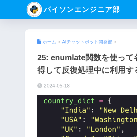
パイソンエンジニア部
ホーム
AIチャットボット開発部
25: enumlate関数を
得して反復処理中に利用す
2024-05-18