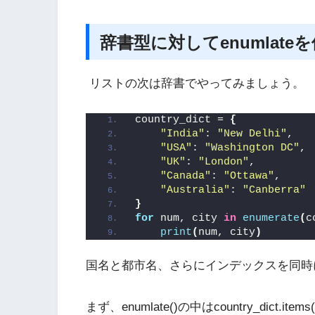
辞書型に対してenumlate
リストの次は辞書でやってみましょう。
country_dict = 
{
"India"
: 
"New Delhi"
,
"USA"
: 
"Washington DC"
,
"UK"
: 
"London"
,
"Canada"
: 
"Ottawa"
,
"Australia"
: 
"Canberra"
}
for
 num, city 
in
enumerate
(
c
print
(
num, city
)
国名と都市名、さらにインデックスを同時
まず、enumlate()の中はcountry_dict.ite