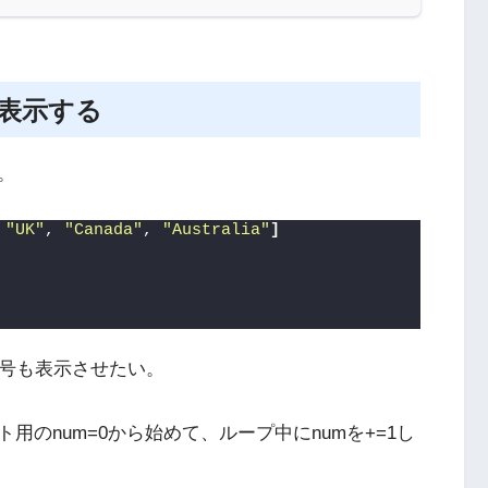
を表示する
。
 
"UK"
, 
"Canada"
, 
"Australia"
]
、番号も表示させたい。
ト用のnum=0から始めて、ループ中にnumを+=1し