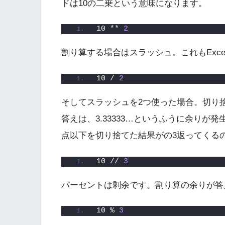
ドは10の二乗という意味になります。
10 ** 
2
割り算する場合はスラッシュ。これもExce
10 / 
2
そしてスラッシュを2つ使った場合。切り捨
答えは、3.33333…というふうに余り
点以下を切り捨てた結果がの3返ってくる
10 // 
3
パーセントは剰余です。割り算の余りが答
10 % 
3