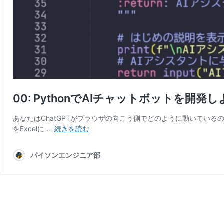
00: PythonでAIチャットボットを開発し
あなたはChatGPTがブラウザの向こう側でどのように動いているの
00:
をExcelに …
続きを読む
Python
で
パイソンエンジニア部
AI
チ
ャ
ッ
ト
ボ
ッ