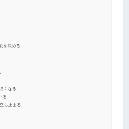
役割を決める
る
して遅くなる
いる
」で立ち止まる