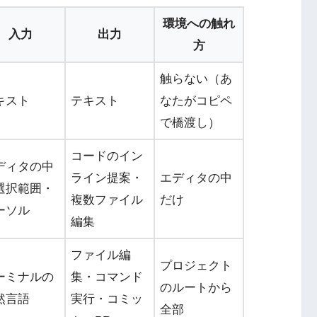
環境への触れ
入力
出力
方
触らない（あ
キスト
テキスト
なたがコピペ
で橋渡し）
コードのイン
ディタの中
ライン提案・
エディタの中
選択範囲・
複数ファイル
だけ
ーソル
編集
ファイル編
プロジェクト
ーミナルの
集・コマンド
のルートから
然言語
実行・コミッ
全部